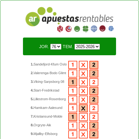
JOR.
TEM.
1.
Sandefjord-Kfum Oslo
2.
Valerenga-Bodo Glimt
3.
Viking-Sarpsborg 08
4.
Start-Fredrikstad
5.
Lillestrom-Rosenborg
6.
Hamkam-Aalesund
7.
Kristiansund-Molde
8.
Orgryte-Aik
9.
Mjallby-Elfsborg