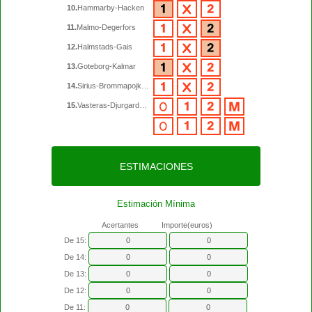
10.
Hammarby-Hacken
11.
Malmo-Degerfors
12.
Halmstads-Gais
13.
Goteborg-Kalmar
14.
Sirius-Brommapojkarna
15.
Vasteras-Djurgardens
ESTIMACIONES
Estimación Mínima
Acertantes Importe(euros)
De 15:
De 14:
De 13:
De 12:
De 11: